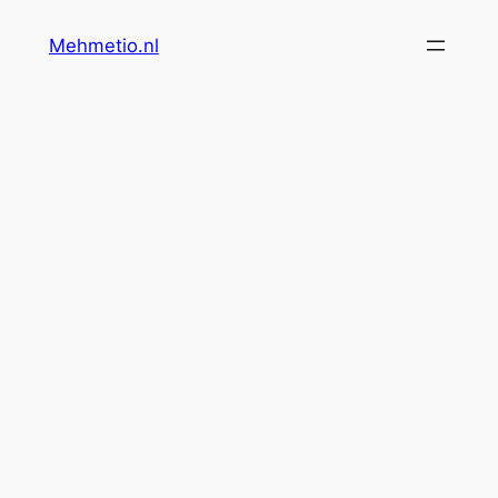
İçeriğe
Mehmetio.nl
geç