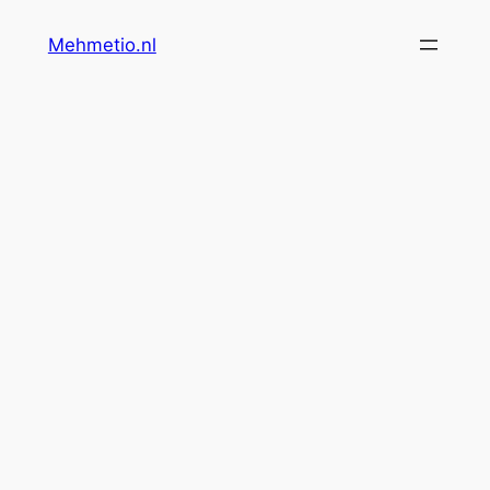
İçeriğe
Mehmetio.nl
geç