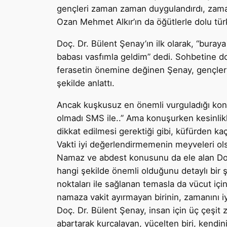
gençleri zaman zaman duygulandırdı, zam
Ozan Mehmet Alkır’ın da öğütlerle dolu tü
Doç. Dr. Bülent Şenay’ın ilk olarak, “buray
babası vasfımla geldim” dedi. Sohbetine d
ferasetin önemine değinen Şenay, gençleri
şekilde anlattı.
Ancak kuşkusuz en önemli vurguladığı konu 
olmadı SMS ile..” Ama konuşurken kesinlik
dikkat edilmesi gerektiği gibi, küfürden ka
Vakti iyi değerlendirmemenin meyveleri ols
Namaz ve abdest konusunu da ele alan Doç.
hangi şekilde önemli olduğunu detaylı bir
noktaları ile sağlanan temasla da vücut içi
namaza vakit ayırmayan birinin, zamanını i
Doç. Dr. Bülent Şenay, insan için üç çeşit 
abartarak kurcalayan, yücelten biri, kendin