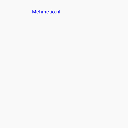
İçeriğe
Mehmetio.nl
geç