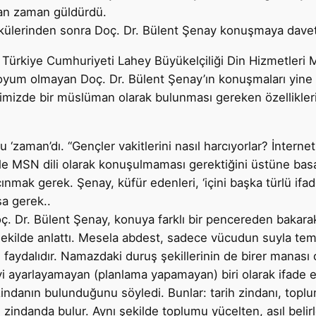
an zaman güldürdü.
rkülerinden sonra Doç. Dr. Bülent Şenay konuşmaya davet 
a Türkiye Cumhuriyeti Lahey Büyükelçiliği Din Hizmetleri 
oyum olmayan Doç. Dr. Bülent Şenay’ın konuşmaları yine o
mizde bir müslüman olarak bulunması gereken özellikler
‘zaman’dı. “Gençler vakitlerini nasıl harcıyorlar? İntern
le MSN dili olarak konuşulmaması gerektiğini üstüne basa
çınmak gerek. Şenay, küfür edenleri, ‘içini başka türlü ifa
a gerek..
 Dr. Bülent Şenay, konuya farklı bir pencereden bakarak
 şekilde anlattı. Mesela abdest, sadece vücudun suyla te
n faydalıdır. Namazdaki duruş şekillerinin de birer manası
yi ayarlayamayan (planlama yapamayan) biri olarak ifade et
zindanın bulunduğunu söyledi. Bunlar: tarih zindanı, toplum
i zindanda bulur. Aynı şekilde toplumu yücelten, asıl belir