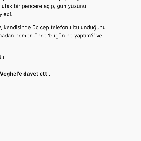
ra ufak bir pencere açıp, gün yüzünü
ledi.
ay, kendisinde üç cep telefonu bulunduğunu
uyumadan hemen önce ‘bugün ne yaptım?’ ve
du.
Veghel’e davet etti.